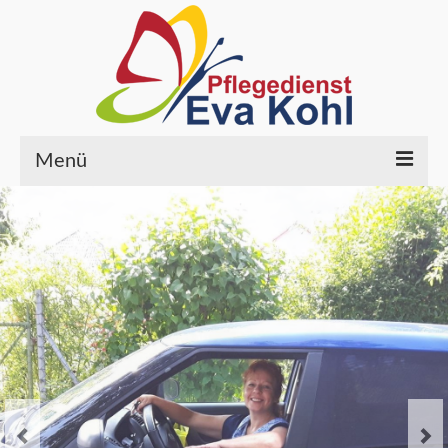
Menü
HOME
PFLEGELEISTUNGEN
ÜBER UNS
Wer wir sind
Ihre Ansprechpartner
Qualität