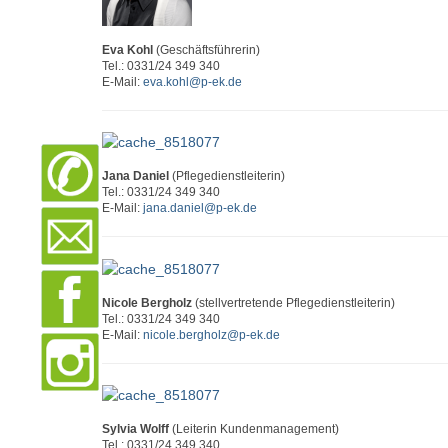
Eva Kohl
(Geschäftsführerin)
Tel.: 0331/24 349 340
E-Mail:
eva.kohl@p-ek.de
Jana Daniel
(Pflegedienstleiterin)
Tel.: 0331/24 349 340
E-Mail:
jana.daniel@p-ek.de
Nicole Bergholz
(stellvertretende Pflegedienstleiterin)
Tel.: 0331/24 349 340
E-Mail:
nicole.bergholz@p-ek.de
Sylvia Wolff
(Leiterin Kundenmanagement)
Tel.: 0331/24 349 340