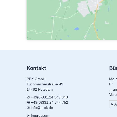
Kontakt
Bü
PEK GmbH
Mo b
Tuchmacherstraße 49
Fr
14482 Potsdam
…un
Vere
✆ +49(0)331.24 349 340
🖷 +49(0)331.24 344 752
➤ A
✉ info@p-ek.de
➤ Impressum