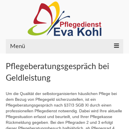
Menü
HOME
Pflegeberatungsgespräch bei
PFLEGELEISTUNGEN
Geldleistung
ÜBER UNS
Um die Qualität der selbstorganisierten häuslichen Pflege bei
Wer wir sind
dem Bezug von Pflegegeld sicherzustellen, ist ein
Pflegeberatungsgespräch nach §37/3 SGB XI durch einen
Ihre Ansprechpartner
professionellen Pflegedienst notwendig. Dabei wird Ihre aktuelle
Pflegesituation erfasst und beurteilt, und Ihrer Pflegekasse
Qualität
Rückmeldung gegeben. Bei den Pflegraden 2 und 3 erfolgt
dieser Pflegeberatungsbesuch
halbjährlich
, ab Pflegegrad 4