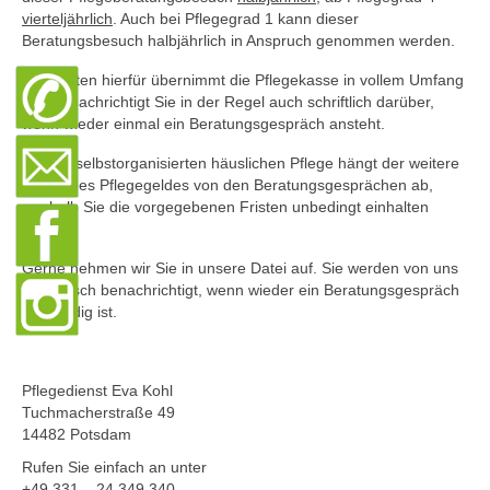
Pflegeleitbild
vierteljährlich
. Auch bei Pflegegrad 1 kann dieser
Beratungsbesuch halbjährlich in Anspruch genommen werden.
KARRIERE
Die Kosten hierfür übernimmt die Pflegekasse in vollem Umfang
und benachrichtigt Sie in der Regel auch schriftlich darüber,
Gute Gründe…
wenn wieder einmal ein Beratungsgespräch ansteht.
Aktuelle Stellenangebote
Bei der selbstorganisierten häuslichen Pflege hängt der weitere
Bezug des Pflegegeldes von den Beratungsgesprächen ab,
Pflegedienstleitung/PDL
weshalb Sie die vorgegebenen Fristen unbedingt einhalten
sollten.
Gerne nehmen wir Sie in unsere Datei auf. Sie werden von uns
telefonisch benachrichtigt, wenn wieder ein Beratungsgespräch
notwendig ist.
Pflegedienst Eva Kohl
Tuchmacherstraße 49
14482 Potsdam
Rufen Sie einfach an unter
+49 331 – 24 349 340