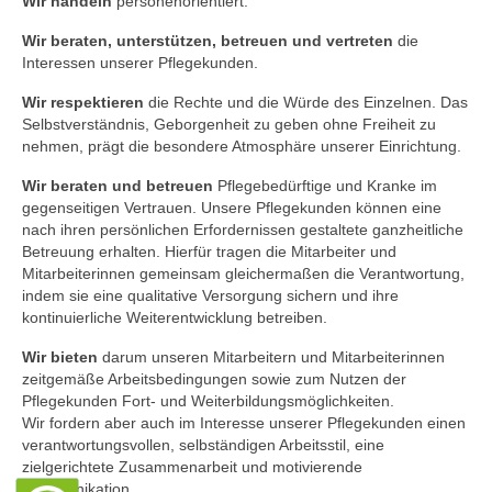
Wir handeln
personenorientiert.
Pflegeleitbild
Wir beraten, unterstützen, betreuen und vertreten
die
KARRIERE
Interessen unserer Pflegekunden.
Wir respektieren
die Rechte und die Würde des Einzelnen. Das
Gute Gründe…
Selbstverständnis, Geborgenheit zu geben ohne Freiheit zu
nehmen, prägt die besondere Atmosphäre unserer Einrichtung.
Aktuelle Stellenangebote
Wir beraten und betreuen
Pflegebedürftige und Kranke im
Pflegedienstleitung/PDL
gegenseitigen Vertrauen. Unsere Pflegekunden können eine
nach ihren persönlichen Erfordernissen gestaltete ganzheitliche
Betreuung erhalten. Hierfür tragen die Mitarbeiter und
Mitarbeiterinnen gemeinsam gleichermaßen die Verantwortung,
indem sie eine qualitative Versorgung sichern und ihre
kontinuierliche Weiterentwicklung betreiben.
Wir bieten
darum unseren Mitarbeitern und Mitarbeiterinnen
zeitgemäße Arbeitsbedingungen sowie zum Nutzen der
Pflegekunden Fort- und Weiterbildungsmöglichkeiten.
Wir fordern aber auch im Interesse unserer Pflegekunden einen
verantwortungsvollen, selbständigen Arbeitsstil, eine
zielgerichtete Zusammenarbeit und motivierende
Kommunikation.