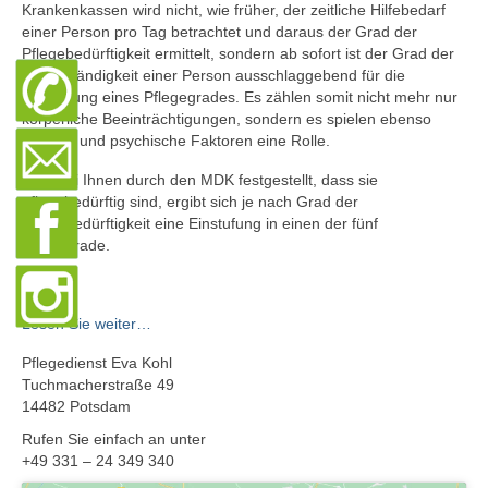
Krankenkassen wird nicht, wie früher, der zeitliche Hilfebedarf
Pflegeleitbild
einer Person pro Tag betrachtet und daraus der Grad der
Pflegebedürftigkeit ermittelt, sondern ab sofort ist der Grad der
KARRIERE
Selbstständigkeit einer Person ausschlaggebend für die
Zuordnung eines Pflegegrades. Es zählen somit nicht mehr nur
Gute Gründe…
körperliche Beeinträchtigungen, sondern es spielen ebenso
geistige und psychische Faktoren eine Rolle.
Aktuelle Stellenangebote
Wird bei Ihnen durch den MDK festgestellt, dass sie
Pflegedienstleitung/PDL
pflegebedürftig sind, ergibt sich je nach Grad der
Pflegebedürftigkeit eine Einstufung in einen der fünf
Pflegegrade.
Lesen Sie weiter…
Pflegedienst Eva Kohl
Tuchmacherstraße 49
14482 Potsdam
Rufen Sie einfach an unter
+49 331 – 24 349 340