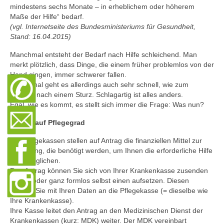
mindestens sechs Monate – in erheblichem oder höherem
Pflegeleitbild
Maße der Hilfe“ bedarf.
(vgl. Internetseite des Bundesministeriums für Gesundheit,
KARRIERE
Stand: 16.04.2015)
Gute Gründe…
Manchmal entsteht der Bedarf nach Hilfe schleichend. Man
merkt plötzlich, dass Dinge, die einem früher problemlos von der
Aktuelle Stellenangebote
Hand gingen, immer schwerer fallen.
Manchmal geht es allerdings auch sehr schnell, wie zum
Pflegedienstleitung/PDL
Beispiel nach einem Sturz. Schlagartig ist alles anders.
Egal, wie es kommt, es stellt sich immer die Frage: Was nun?
Antrag auf Pflegegrad
Die Pflegekassen stellen auf Antrag die finanziellen Mittel zur
Verfügung, die benötigt werden, um Ihnen die erforderliche Hilfe
zu ermöglichen.
Den Antrag können Sie sich von Ihrer Krankenkasse zusenden
lassen oder ganz formlos selbst einen aufsetzen. Diesen
senden Sie mit Ihren Daten an die Pflegekasse (= dieselbe wie
Ihre Krankenkasse).
Ihre Kasse leitet den Antrag an den Medizinischen Dienst der
Krankenkassen (kurz: MDK) weiter. Der MDK vereinbart