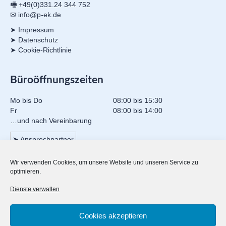
🖷 +49(0)331.24 344 752
✉ info@p-ek.de
➤ Impressum
➤ Datenschutz
➤ Cookie-Richtlinie
Büroöffnungszeiten
Mo bis Do
08:00 bis 15:30
Fr
08:00 bis 14:00
…und nach Vereinbarung
➤ Ansprechpartner
Wir verwenden Cookies, um unsere Website und unseren Service zu
Mitgliedschaften
optimieren.
Dienste verwalten
B.A.H. (Bundesarbeitsgemeinschaft Hauskrankenpflege e.V.)
Cookies akzeptieren